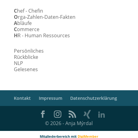
C
hef - Chefin
O
rga-Zahlen-Daten-Fakten
A
bläufe
C
ommerce
H
R - Human Ressources
Persönliches
Rückblicke
NLP
Gelesenes
Kontakt
Impressum
Datenschutzerklärung
© 2026 - Anja Mýrdal
Mitgliederbereich mit
DigiMember