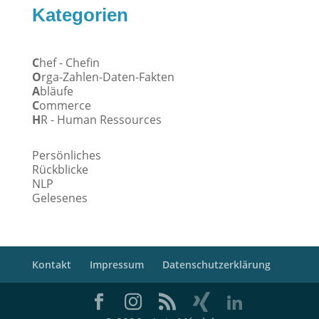
Kategorien
C
hef - Chefin
O
rga-Zahlen-Daten-Fakten
A
bläufe
C
ommerce
H
R - Human Ressources
Persönliches
Rückblicke
NLP
Gelesenes
Kontakt
Impressum
Datenschutzerklärung