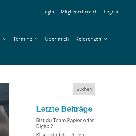
Login
Mitgliederbereich
Logout
n
Termine
Über mich
Referenzen
Suchen
Letzte Beiträge
Bist du Team Papier oder
Digital?
KI schwindelt bei den