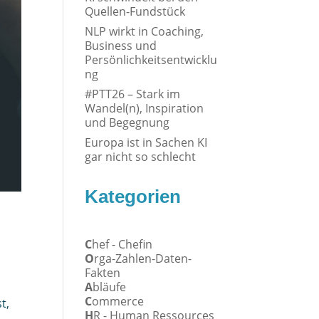
Quellen-Fundstück
NLP wirkt in Coaching,
Business und
Persönlichkeitsentwicklu
ng
#PTT26 – Stark im
Wandel(n), Inspiration
und Begegnung
Europa ist in Sachen KI
gar nicht so schlecht
Kategorien
C
hef - Chefin
O
rga-Zahlen-Daten-
Fakten
A
bläufe
C
ommerce
t,
H
R - Human Ressources