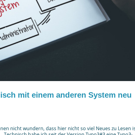
nisch mit einem anderen System neu
en nicht wundern, dass hier nicht so viel Neues zu Lesen is
… Technisch habe ich seit der Version Typo3#3 eine Typo3-