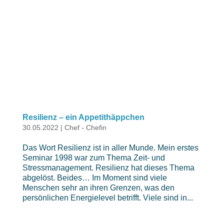
Das Wort Resilienz ist in aller Munde. Mein erstes
Seminar 1998 war zum Thema Zeit- und
Stressmanagement. Resilienz hat dieses Thema
abgelöst. Beides… Im Moment sind viele
Menschen sehr an ihren Grenzen, was den
persönlichen Energielevel betrifft. Viele sind in...
Mein Prognose für unsere Branche für 2022
20.01.2022
|
Chef - Chefin
,
Persönliches
Jedes Jahr wieder ergibt sich die Frage: Wie wird
das neue Jahr? Als Unternehmer oder
Unternehmerin gilt es immer wieder Prognosen für
die Zukunft abzugeben. Es ist wichtig eine