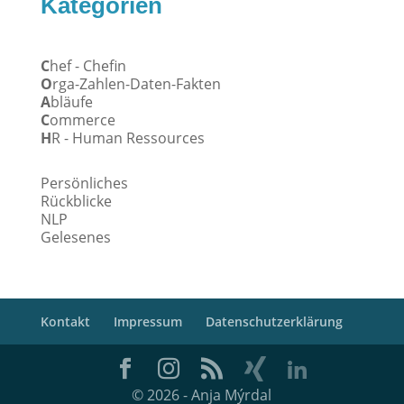
Kategorien
C
hef - Chefin
O
rga-Zahlen-Daten-Fakten
A
bläufe
C
ommerce
H
R - Human Ressources
Persönliches
Rückblicke
NLP
Gelesenes
Kontakt
Impressum
Datenschutzerklärung
© 2026 - Anja Mýrdal