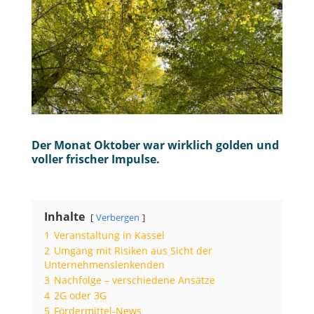
Der Monat Oktober war wirklich golden und
voller frischer Impulse.
Inhalte
Verbergen
1
Veranstaltung in Kassel
2
Umgang mit Risiken aus Sicht der
Unternehmenslenkenden
3
Nachfolge – verschiedene Ansätze
4
2G oder 3G
5
Fördermittel-News