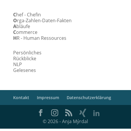
C
hef - Chefin
O
rga-Zahlen-Daten-Fakten
A
bläufe
C
ommerce
H
R - Human Ressources
Persönliches
Rückblicke
NLP
Gelesenes
Kontakt
Impressum
Datenschutzerklärung
© 2026 - Anja Mýrdal