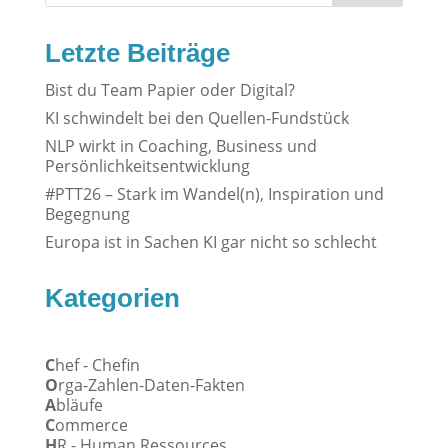
Letzte Beiträge
Bist du Team Papier oder Digital?
KI schwindelt bei den Quellen-Fundstück
NLP wirkt in Coaching, Business und
Persönlichkeitsentwicklung
#PTT26 – Stark im Wandel(n), Inspiration und
Begegnung
Europa ist in Sachen KI gar nicht so schlecht
Kategorien
C
hef - Chefin
O
rga-Zahlen-Daten-Fakten
A
bläufe
C
ommerce
H
R - Human Ressources