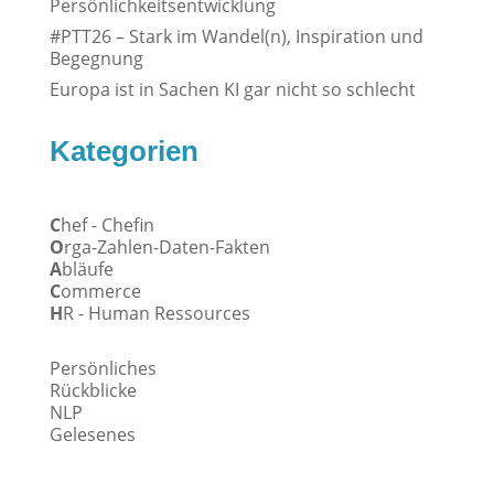
Persönlichkeitsentwicklung
#PTT26 – Stark im Wandel(n), Inspiration und
Begegnung
Europa ist in Sachen KI gar nicht so schlecht
Kategorien
C
hef - Chefin
O
rga-Zahlen-Daten-Fakten
A
bläufe
C
ommerce
H
R - Human Ressources
Persönliches
Rückblicke
NLP
Gelesenes