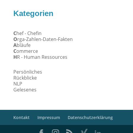
Kategorien
C
hef - Chefin
O
rga-Zahlen-Daten-Fakten
A
bläufe
C
ommerce
H
R - Human Ressources
Persönliches
Rückblicke
NLP
Gelesenes
Kontakt
Impressum
Datenschutzerklärung