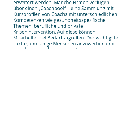
erweitert werden. Manche Firmen verfügen
über einen „Coachpool“ – eine Sammlung mit
Kurzprofilen von Coachs mit unterschiedlichen
Kompetenzen wie gesundheitsspezifische
Themen, berufliche und private
Krisenintervention. Auf diese können
Mitarbeiter bei Bedarf zugreifen. Der wichtigste
Faktor, um fähige Menschen anzuwerben und
zu halten, ist jedoch ein positives
Betriebsklima.
Was sind Ihre Ideen zum Thema? Für eine
anregende Diskussion wurde für Sie der Blog
eingerichtet. Anja Mýrdal, Expertin für
Unternehmens- und Personalentwicklung,
freut sich auf einen regen Austausch!
Kommentar absenden