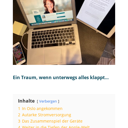
Ein Traum, wenn unterwegs alles klappt…
Inhalte
Verbergen
1
In Oslo angekommen
2
Autarke Stromversorgung
3
Das Zusammenspiel der Geräte
4
Weiter in die Tiefen der Apple-Welt